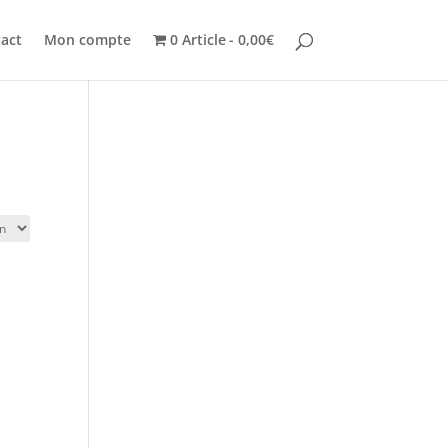
act
Mon compte
0 Article
0,00€