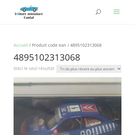
Accueil
/ Produit code ean / 4895102313068
4895102313068
Voici le seul résultat