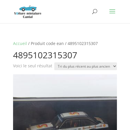
Accueil
/ Produit code ean / 4895102315307
4895102315307
Voici le seul résultat