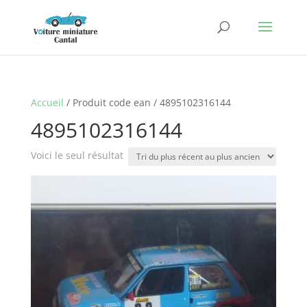
Accueil
/ Produit code ean / 4895102316144
4895102316144
Voici le seul résultat