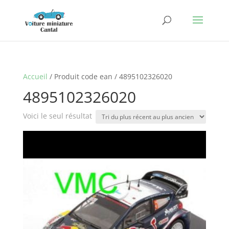
Accueil
/ Produit code ean / 4895102326020
4895102326020
Voici le seul résultat