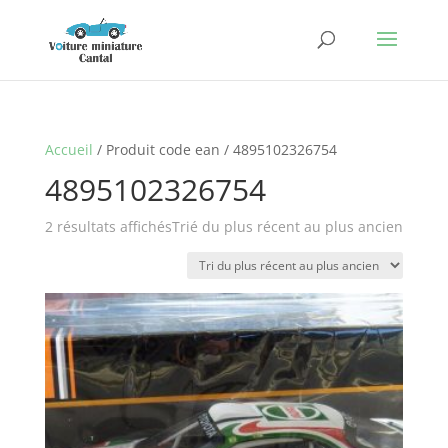
Accueil
/ Produit code ean / 4895102326754
4895102326754
2 résultats affichés
Trié du plus récent au plus ancien