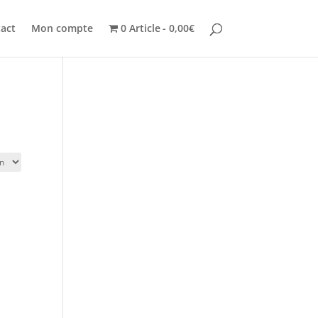
act
Mon compte
0 Article
0,00€