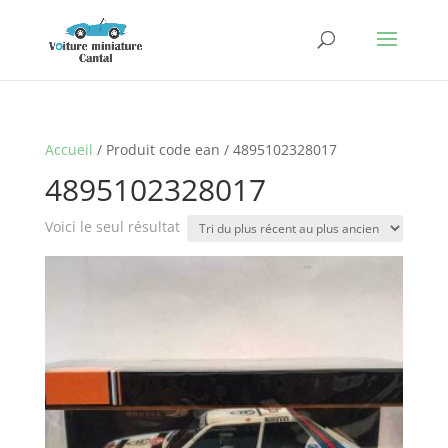
Accueil
/ Produit code ean / 4895102328017
4895102328017
Voici le seul résultat