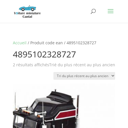
Accueil
/ Produit code ean / 4895102328727
4895102328727
2 résultats affichés
Trié du plus récent au plus ancien