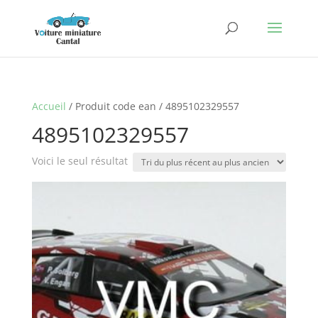
Accueil
/ Produit code ean / 4895102329557
4895102329557
Voici le seul résultat