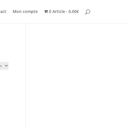
act
Mon compte
0 Article
0,00€