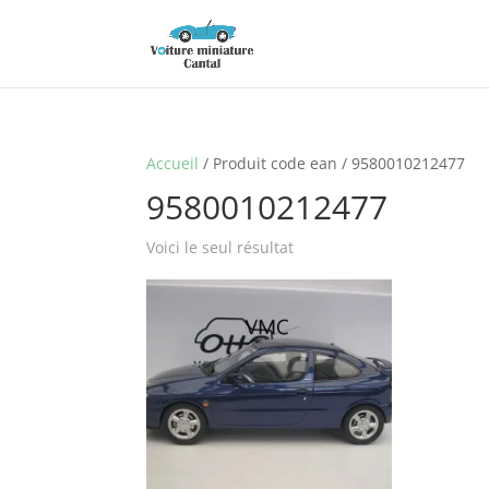
Accueil
/ Produit code ean / 9580010212477
9580010212477
Voici le seul résultat