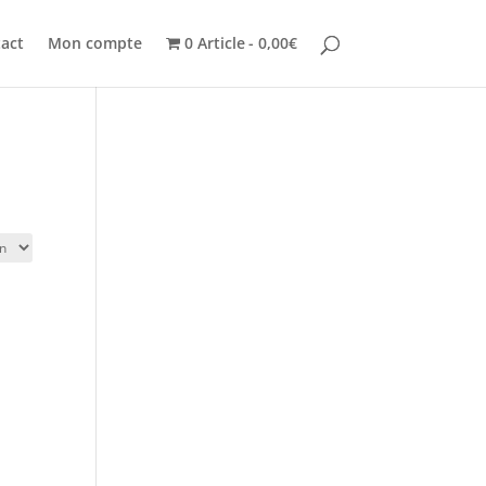
act
Mon compte
0 Article
0,00€