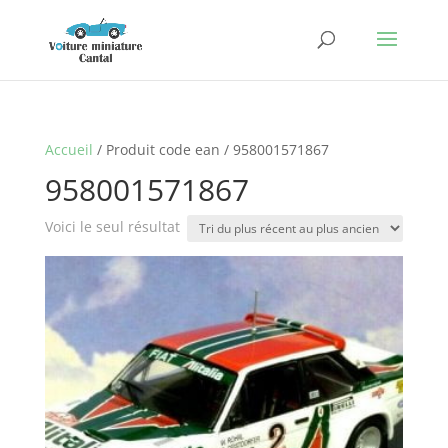
Accueil
/ Produit code ean / 958001571867
958001571867
Voici le seul résultat