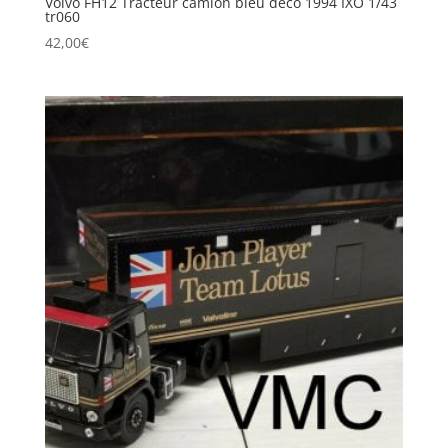
Volvo FH12 Tracteur camion bleu deco 1994 IXO 1/43
tr060
42,00
€