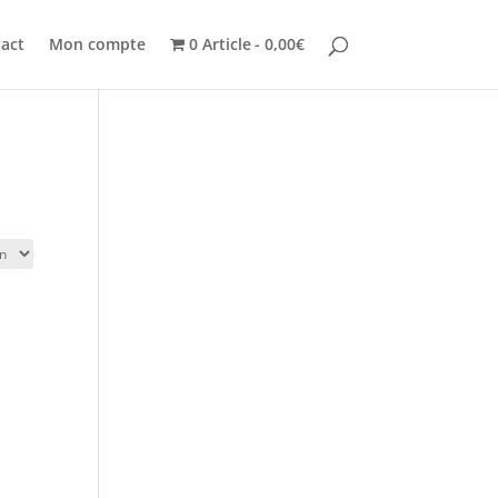
act
Mon compte
0 Article
0,00€