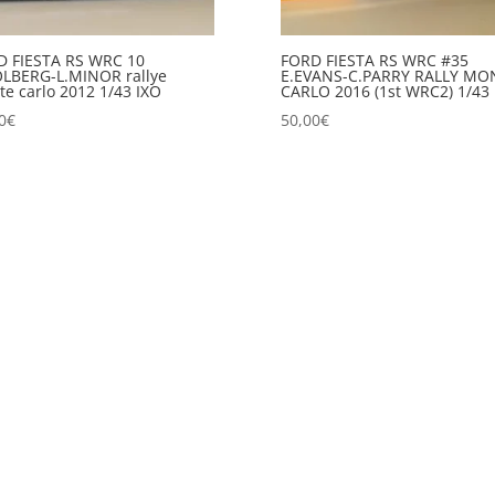
D FIESTA RS WRC 10
FORD FIESTA RS WRC #35
OLBERG-L.MINOR rallye
E.EVANS-C.PARRY RALLY MO
e carlo 2012 1/43 IXO
CARLO 2016 (1st WRC2) 1/43 
0
€
50,00
€