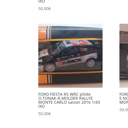
IXO
50,00
€
FORD FIESTA RS WRC pilote
FORD
O.TONAK-R.MOLDER RALLYE
E.N
MONTE CARLO saison 2016 1/43
MON
IXO
50,0
50,00
€