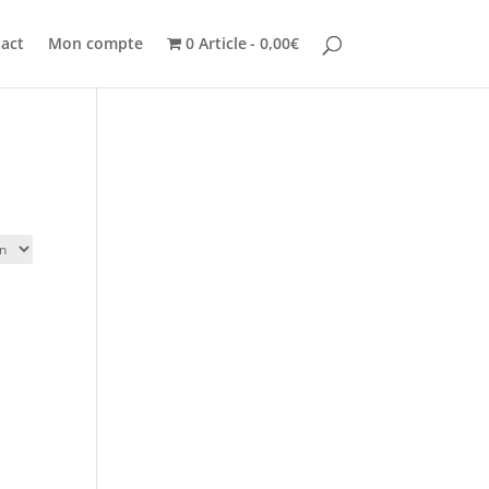
act
Mon compte
0 Article
0,00€