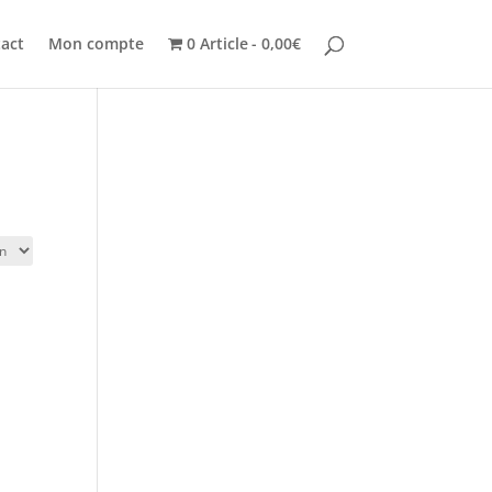
act
Mon compte
0 Article
0,00€