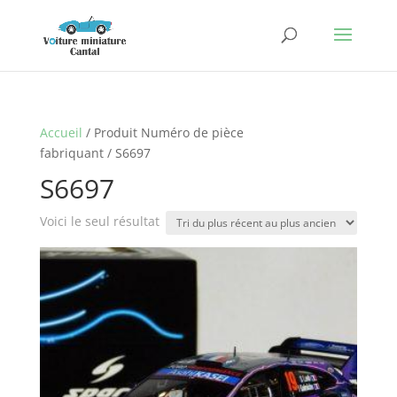
Accueil
/ Produit Numéro de pièce
fabriquant / S6697
S6697
Voici le seul résultat