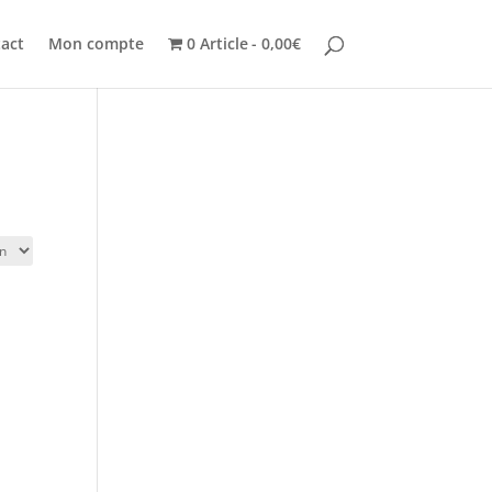
act
Mon compte
0 Article
0,00€