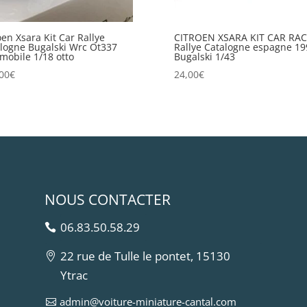
oen Xsara Kit Car Rallye
CITROEN XSARA KIT CAR RA
logne Bugalski Wrc Ot337
Rallye Catalogne espagne 19
mobile 1/18 otto
Bugalski 1/43
00
€
24,00
€
NOUS CONTACTER
06.83.50.58.29
22 rue de Tulle le pontet, 15130
Ytrac
admin@voiture-miniature-cantal.com