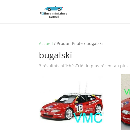
Accueil
/ Produit Pilote / bugalski
bugalski
3 résultats affichés
Trié du plus récent au plus