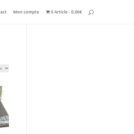
act
Mon compte
0 Article
0,00€