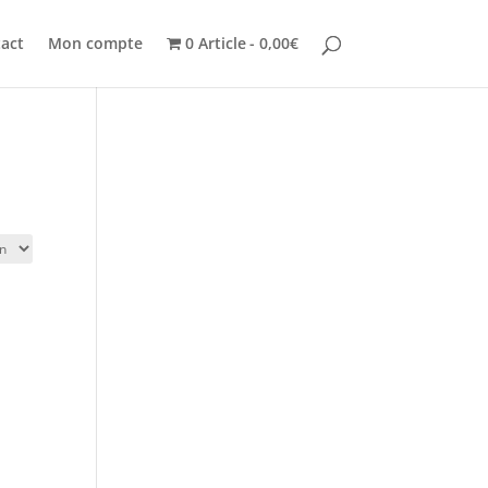
act
Mon compte
0 Article
0,00€