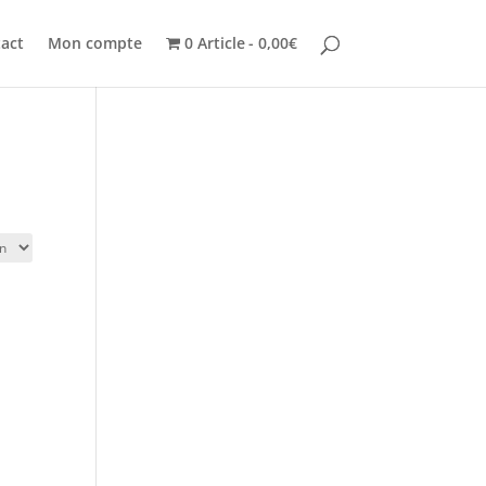
act
Mon compte
0 Article
0,00€