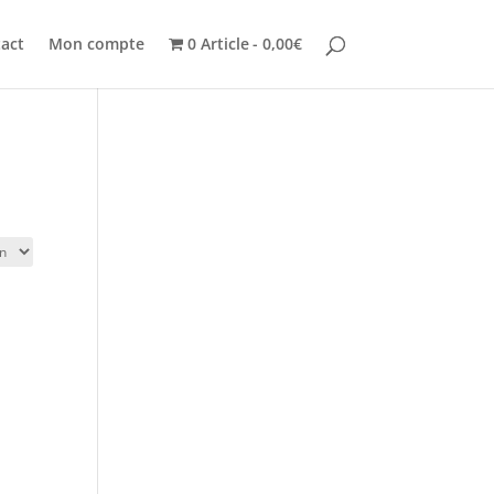
act
Mon compte
0 Article
0,00€