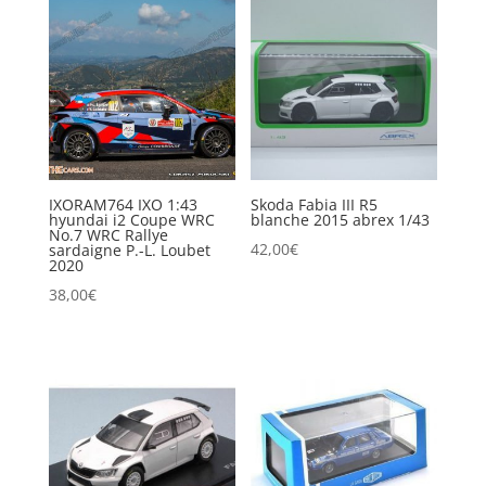
IXORAM764 IXO 1:43
Skoda Fabia III R5
hyundai i2 Coupe WRC
blanche 2015 abrex 1/43
No.7 WRC Rallye
42,00
€
sardaigne P.-L. Loubet
2020
38,00
€