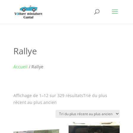
Rallye
Accueil
/ Rallye
Affichage de 1–12 sur 329 résultats
Trié du plus
récent au plus ancien