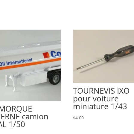
TOURNEVIS IXO
pour voiture
miniature 1/43
EMORQUE
TERNE camion
$
4.00
AL 1/50