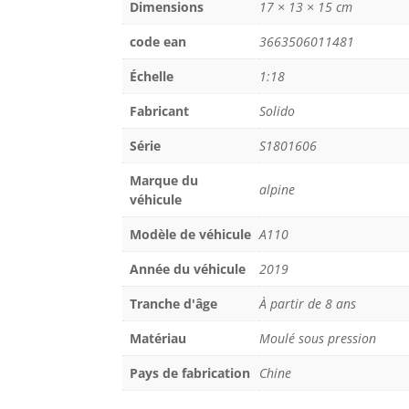
Dimensions
17 × 13 × 15 cm
code ean
3663506011481
Échelle
1:18
Fabricant
Solido
Série
S1801606
Marque du
alpine
véhicule
Modèle de véhicule
A110
Année du véhicule
2019
Tranche d'âge
À partir de 8 ans
Matériau
Moulé sous pression
Pays de fabrication
Chine