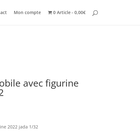
act
Mon compte
0 Article
0,00€
ile avec figurine
2
ine 2022 jada 1/32