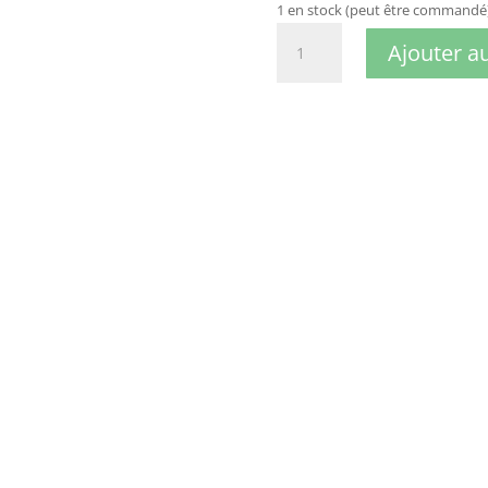
1 en stock (peut être commandé
quantité
Ajouter a
de
batman
batmobile
avec
figurine
2022
jada
1/32