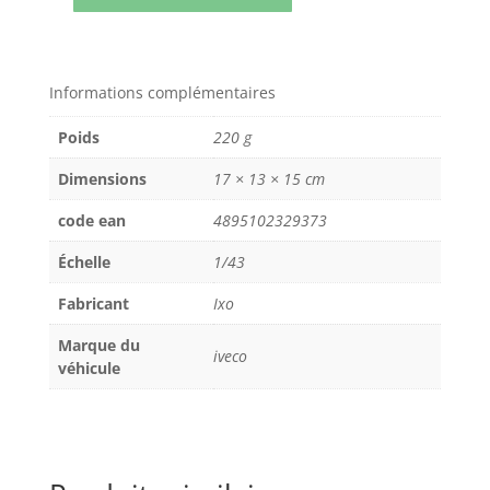
de
IVECO
STRALIS
Informations complémentaires
2012
ROUGE
Poids
220 g
IXO
1/43
Dimensions
17 × 13 × 15 cm
Réf
code ean
4895102329373
TR086
camion
Échelle
1/43
tracteur
seul
Fabricant
Ixo
Marque du
iveco
véhicule