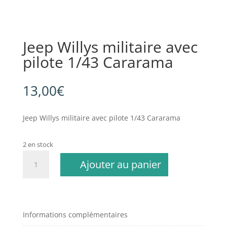
Jeep Willys militaire avec
pilote 1/43 Cararama
13,00
€
Jeep Willys militaire avec pilote 1/43 Cararama
2 en stock
quantité
Ajouter au panier
de
Jeep
Willys
militaire
avec
Informations complémentaires
pilote