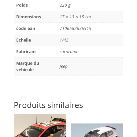
Poids
220 g
1/43
Cararama
Dimensions
17 × 13 × 15 cm
code ean
7106583636919
Échelle
1/43
Fabricant
cararama
Marque du
Jeep
véhicule
Produits similaires