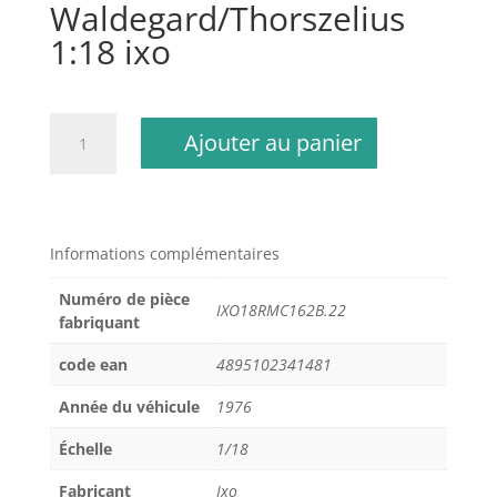
Waldegard/Thorszelius
1:18 ixo
quantité
Ajouter au panier
de
Lancia
Stratos
HF
Rallye
Informations complémentaires
Monte
Numéro de pièce
Carlo
IXO18RMC162B.22
fabriquant
1976
Alitalia
code ean
4895102341481
B.Waldegard/H.Thorszelius
1:18
Année du véhicule
1976
ixo
Échelle
1/18
Fabricant
Ixo