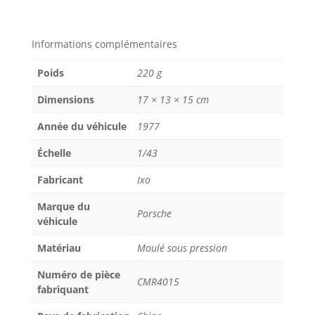
Porsche
911
Informations complémentaires
991
R
Poids
220 g
gt3
24
Dimensions
17 × 13 × 15 cm
H
Année du véhicule
1977
Caoutchouc
Nitrile
Échelle
1/43
butadiène
2017
Fabricant
Ixo
Frikadelli
Marque du
tôt
Porsche
véhicule
Matériau
Moulé sous pression
Numéro de pièce
CMR4015
fabriquant