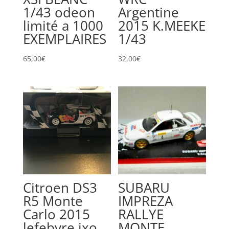
1/43 odeon
Argentine
limité a 1000
2015 K.MEEKE
EXEMPLAIRES
1/43
65,00
€
32,00
€
Citroen DS3
SUBARU
R5 Monte
IMPREZA
Carlo 2015
RALLYE
lefebvre ixo
MONTE