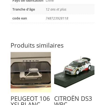
Pays de fabrication
Chine
Tranche d'âge
12 ans et plus
code ean
748723928118
Produits similaires
PEUGEOT 106
CITROËN DS3
XSI BLANC
WRC