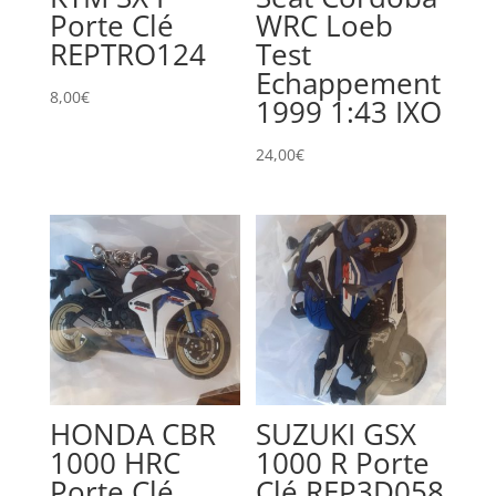
Porte Clé
WRC Loeb
REPTRO124
Test
Echappement
8,00
€
1999 1:43 IXO
24,00
€
HONDA CBR
SUZUKI GSX
1000 HRC
1000 R Porte
Porte Clé
Clé REP3D058