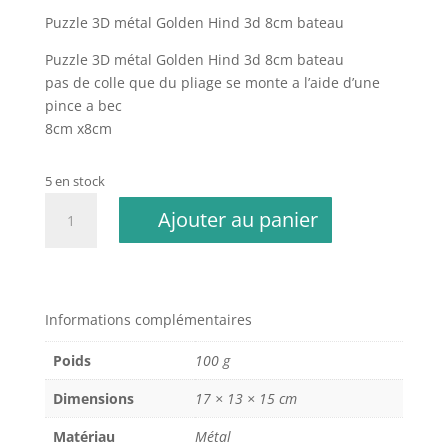
Puzzle 3D métal Golden Hind 3d 8cm bateau
Puzzle 3D métal Golden Hind 3d 8cm bateau
pas de colle que du pliage se monte a l’aide d’une
pince a bec
8cm x8cm
5 en stock
quantité
Ajouter au panier
de
Puzzle
3D
métal
Golden
Informations complémentaires
Hind
Poids
100 g
3d
8cm
Dimensions
17 × 13 × 15 cm
bateau
Matériau
Métal