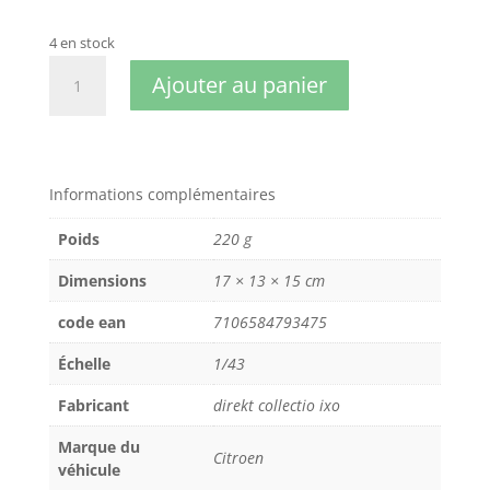
4 en stock
quantité
Ajouter au panier
de
CITROEN
DS3
WRC
2015
Informations complémentaires
RALLYE
Poids
220 g
MONTE
CARLO
Dimensions
17 × 13 × 15 cm
2015
LOEB
code ean
7106584793475
1/43
Échelle
1/43
Fabricant
direkt collectio ixo
Marque du
Citroen
véhicule