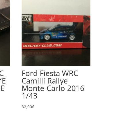
C
Ford Fiesta WRC
YE
Camilli Rallye
NE
Monte-Carlo 2016
1/43
32,00
€