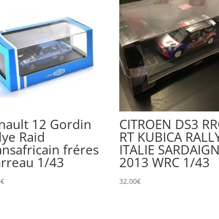
nault 12 Gordin
CITROEN DS3 RR
llye Raid
RT KUBICA RALL
ansafricain fréres
ITALIE SARDAIG
rreau 1/43
2013 WRC 1/43
0
€
32,00
€