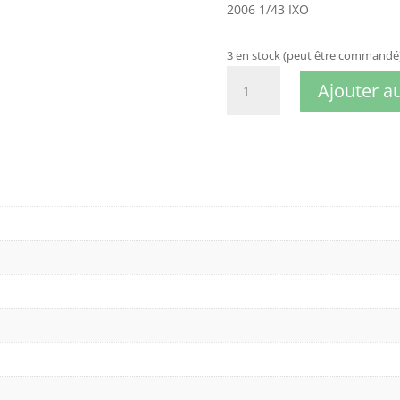
2006 1/43 IXO
3 en stock (peut être commandé
quantité
Ajouter a
de
SKODA
FABIA
WRC
M.EKSTROM-
S.BERGMAN
RALLYe
de
suede
SWEDEN
2006
1/43
IXO